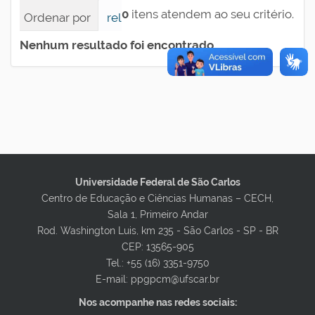
0
itens atendem ao seu critério.
Ordenar por
relevância
data (mais recente pri
Nenhum resultado foi encontrado.
Universidade Federal de São Carlos
Centro de Educação e Ciências Humanas – CECH,
Sala 1, Primeiro Andar
Rod. Washington Luis, km 235 - São Carlos - SP - BR
CEP: 13565-905
Tel.: +55 (16) 3351-9750
E-mail: ppgpcm@ufscar.br
Nos acompanhe nas redes sociais: