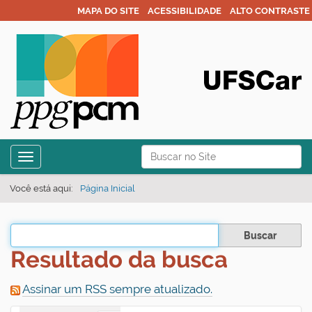
MAPA DO SITE
ACESSIBILIDADE
ALTO CONTRASTE
N
Busca
Toggle navigation
a
Busca Avançada…
v
Você está aqui:
Página Inicial
e
g
Filtrar os resultados
a
Resultado da busca
ç
ã
Assinar um RSS sempre atualizado.
o